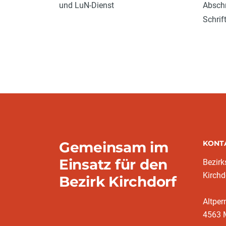
Abschn
und LuN-Dienst
Schrif
Gemeinsam im
KONT
Einsatz für den
Bezir
Kirchd
Bezirk Kirchdorf
Altper
4563 M