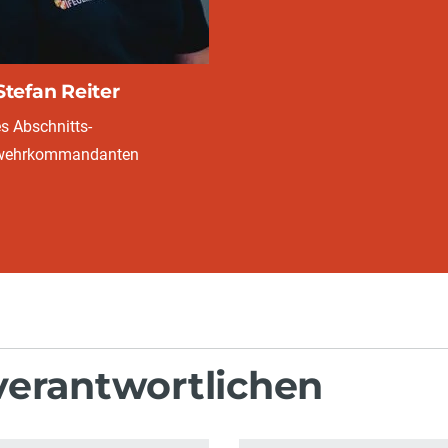
Stefan Reiter
es Abschnitts-
wehrkommandanten
verantwortlichen