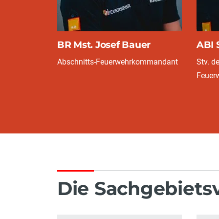
BR Mst. Josef Bauer
ABI 
Abschnitts-Feuerwehrkommandant
Stv. d
Feuer
Die Sachgebiets