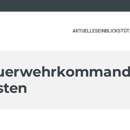
AKTUELLES
EINBLICK
STÜT
feuerwehrkomman
sten