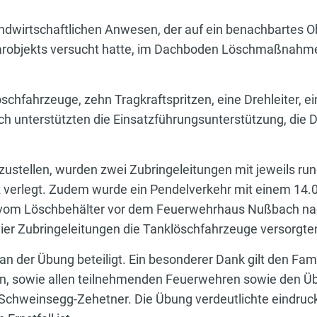
ndwirtschaftlichen Anwesen, der auf ein benachbartes Ob
hbarobjekts versucht hatte, im Dachboden Löschmaßnahme
chfahrzeuge, zehn Tragkraftspritzen, eine Drehleiter, 
h unterstützten die Einsatzführungsunterstützung, die 
zustellen, wurden zwei Zubringeleitungen mit jeweils r
 verlegt. Zudem wurde ein Pendelverkehr mit einem 14.0
r vom Löschbehälter vor dem Feuerwehrhaus Nußbach nach
vier Zubringeleitungen die Tanklöschfahrzeuge versorgte
 der Übung beteiligt. Ein besonderer Dank gilt den Fami
lten, sowie allen teilnehmenden Feuerwehren sowie den
Schweinsegg-Zehetner. Die Übung verdeutlichte eindrucksv