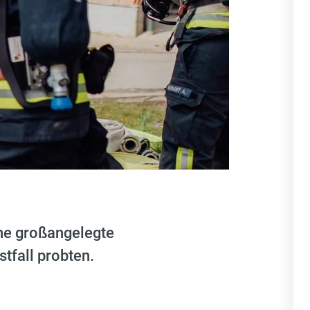
ine großangelegte
tfall probten.