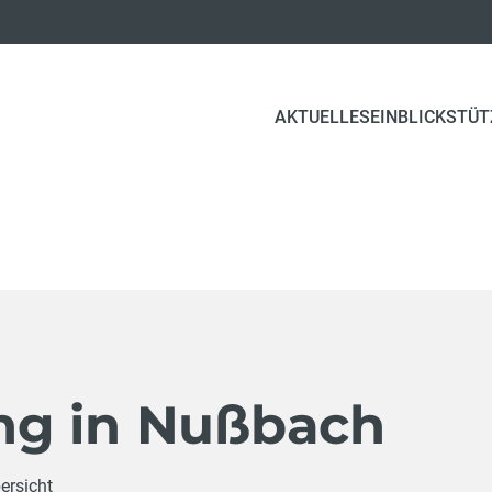
(CURRENT)
AKTUELLES
EINBLICK
STÜT
g in Nußbach
ersicht